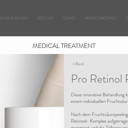
LINE BUCHEN
GESICHT
ONKO
SKIN COACHING
MEDICAL TREATMENT
< Back
Pro Retinol 
Diese innovative Behandlung k
einem individuellen Fruchtsäu
Nach dem Fruchtsäurepeeling
Retinoid- Komplex aufgetragen
maximiert und die Zellerneuer