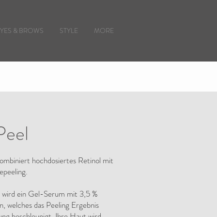
EYES & BROWS
STYLE
MORE
Peel
ombiniert hochdosiertes Retinol mit
repeeling.
 wird ein Gel-Serum mit 3,5 %
, welches das Peeling Ergebnis
ung beschleunigt. Ihre Haut wird