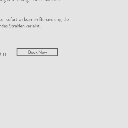
eser sofort wirksamen Behandlung, die
ndes Strahlen verleiht.
in
Book Now