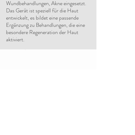
Wundbehandlungen, Akne eingesetzt.
Das Gerät ist speziell für die Haut
entwickelt, es bildet eine passende
Ergänzung zu Behandlungen, die eine
besondere Regeneration der Haut
aktiviert.
HEJHEJ BEAUTYRAUM
Kapuzinerstraße 39a
80469 München
Tel
089 740 53
757
termin@hejhej-muc.de
www.hejhejbeautyraum.com
www.hejhejbrowraum.com